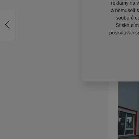
reklamy na vě
a nemuseli s
souborů co
Stisknutím
poskytovali s