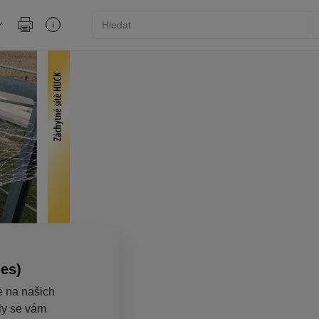
ies)
e na našich
aly se vám