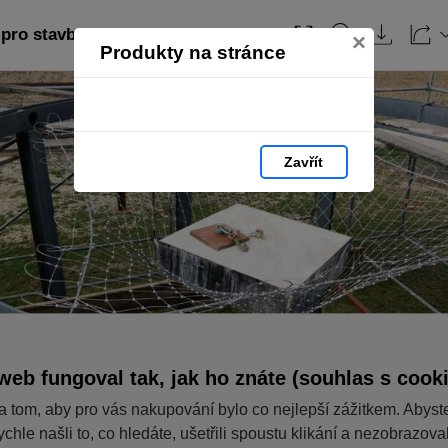
pro stavby: strana 55
Obsah
×
Produkty na stránce
Zavřít
web fungoval tak, jak ho znáte (souhlas s cook
a tom, aby pro vás nakupování bylo co nejlepší zážitkem. Abyst
ychle našli to, co hledáte, ušetřili spoustu klikání a nezobrazov