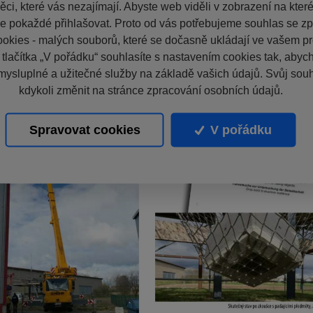
ci, které vás nezajímají. Abyste web viděli v zobrazení na které 
e pokaždé přihlašovat. Proto od vás potřebujeme souhlas se z
okies - malých souborů, které se dočasně ukládají ve vašem pro
 tlačítka „V pořádku“ souhlasíte s nastavením cookies tak, aby
mysluplné a užitečné služby na základě vašich údajů. Svůj sou
kdykoli změnit na stránce zpracování osobních údajů.
Spravovat cookies
V pořádku