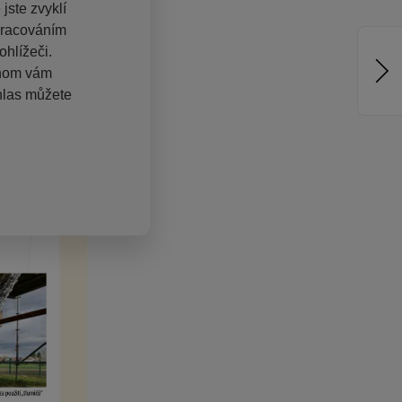
jste zvyklí
pracováním
hlížeči.
chom vám
hlas můžete