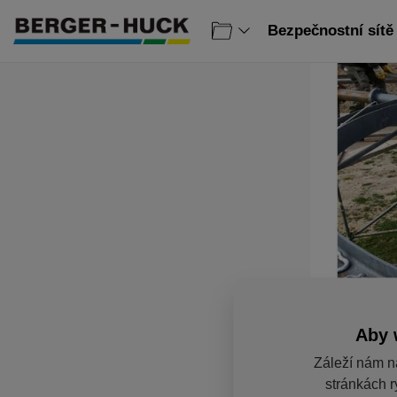
Bezpečnostní sítě 
Aby 
Záleží nám n
stránkách r