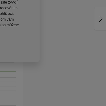
jste zvyklí
pracováním
hlížeči.
chom vám
hlas můžete