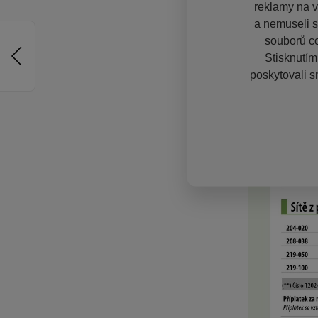
reklamy na vě
a nemuseli s
souborů co
Stisknutím
poskytovali s