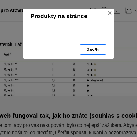
pro stavby: strana 42
Obsah
×
Produkty na stránce
Zavřít
web fungoval tak, jak ho znáte (souhlas s cook
a tom, aby pro vás nakupování bylo co nejlepší zážitkem. Abyst
ychle našli to, co hledáte, ušetřili spoustu klikání a nezobrazov