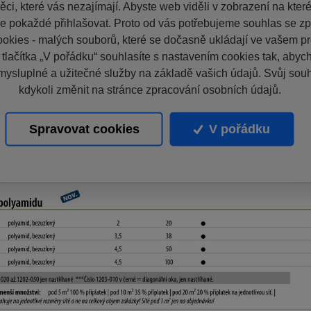
ci, které vás nezajímají. Abyste web viděli v zobrazení na které 
e pokaždé přihlašovat. Proto od vás potřebujeme souhlas se z
okies - malých souborů, které se dočasně ukládají ve vašem pro
 tlačítka „V pořádku“ souhlasíte s nastavením cookies tak, aby
mysluplné a užitečné služby na základě vašich údajů. Svůj sou
kdykoli změnit na stránce zpracování osobních údajů.
Spravovat cookies
V pořádku