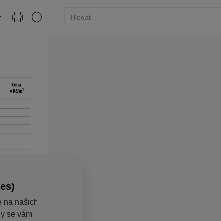
ies)
e na našich
aly se vám