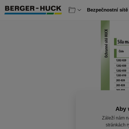
Bezpečnostní sítě 
Aby 
Záleží nám n
stránkách r