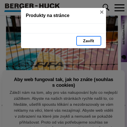
×
Produkty na stránce
Zavřít
Aby web fungoval tak, jak ho znáte (souhlas
s cookies)
Záleží nám na tom, aby pro vás nakupování bylo co nejlepší
zážitkem. Abyste na našich stránkách rychle našli to, co
hledáte, ušetřili spoustu klikání a nezobrazovaly se vám
reklamy na věci, které vás nezajímají. Abyste web viděli
v zobrazení na které jste zvyklí a nemuseli se pokaždé
přihlašovat. Proto od vás potřebujeme souhlas se