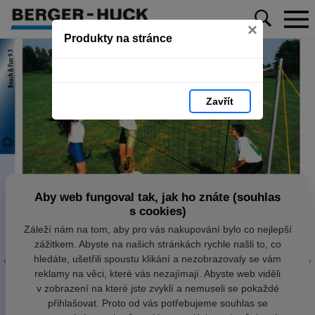
×
Produkty na stránce
Zavřít
Aby web fungoval tak, jak ho znáte (souhlas
s cookies)
Záleží nám na tom, aby pro vás nakupování bylo co nejlepší
zážitkem. Abyste na našich stránkách rychle našli to, co
hledáte, ušetřili spoustu klikání a nezobrazovaly se vám
reklamy na věci, které vás nezajímají. Abyste web viděli
v zobrazení na které jste zvyklí a nemuseli se pokaždé
přihlašovat. Proto od vás potřebujeme souhlas se