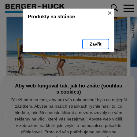
×
Produkty na stránce
Zavřít
Aby web fungoval tak, jak ho znáte (souhlas
s cookies)
Záleží nám na tom, aby pro vás nakupování bylo co nejlepší
zážitkem. Abyste na našich stránkách rychle našli to, co
hledáte, ušetřili spoustu klikání a nezobrazovaly se vám
reklamy na věci, které vás nezajímají. Abyste web viděli
v zobrazení na které jste zvyklí a nemuseli se pokaždé
přihlašovat. Proto od vás potřebujeme souhlas se