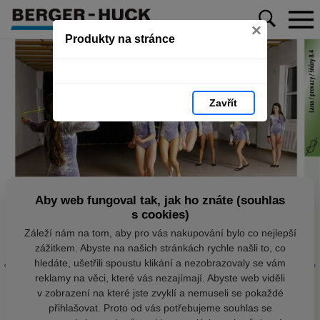
×
Produkty na stránce
Zavřít
Aby web fungoval tak, jak ho znáte (souhlas
s cookies)
Záleží nám na tom, aby pro vás nakupování bylo co nejlepší
zážitkem. Abyste na našich stránkách rychle našli to, co
hledáte, ušetřili spoustu klikání a nezobrazovaly se vám
reklamy na věci, které vás nezajímají. Abyste web viděli
v zobrazení na které jste zvyklí a nemuseli se pokaždé
přihlašovat. Proto od vás potřebujeme souhlas se