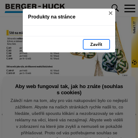
×
Produkty na stránce
Zavřít
Aby web fungoval tak, jak ho znáte (souhlas
s cookies)
Záleží nám na tom, aby pro vás nakupování bylo co nejlepší
zážitkem. Abyste na našich stránkách rychle našli to, co
hledáte, ušetřili spoustu klikání a nezobrazovaly se vám
reklamy na věci, které vás nezajímají. Abyste web viděli
v zobrazení na které jste zvyklí a nemuseli se pokaždé
přihlašovat. Proto od vás potřebujeme souhlas se