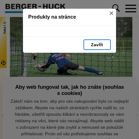
×
Produkty na stránce
Zavřít
Aby web fungoval tak, jak ho znáte (souhlas
s cookies)
Záleží nám na tom, aby pro vás nakupování bylo co nejlepší
zážitkem. Abyste na našich stránkách rychle našli to, co
hledáte, ušetřili spoustu klikání a nezobrazovaly se vám
reklamy na věci, které vás nezajímají. Abyste web viděli
v zobrazení na které jste zvyklí a nemuseli se pokaždé
přihlašovat. Proto od vás potřebujeme souhlas se