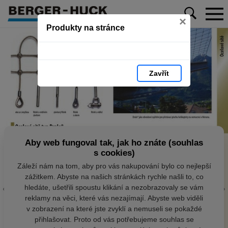
×
Produkty na stránce
Zavřít
Aby web fungoval tak, jak ho znáte (souhlas
s cookies)
Záleží nám na tom, aby pro vás nakupování bylo co nejlepší
zážitkem. Abyste na našich stránkách rychle našli to, co
hledáte, ušetřili spoustu klikání a nezobrazovaly se vám
reklamy na věci, které vás nezajímají. Abyste web viděli
v zobrazení na které jste zvyklí a nemuseli se pokaždé
přihlašovat. Proto od vás potřebujeme souhlas se