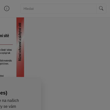
ies)
e na našich
aly se vám