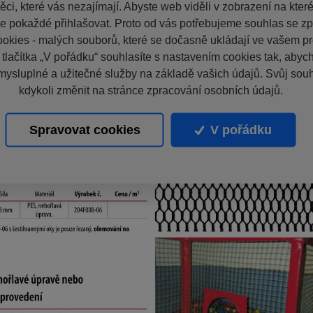
ci, které vás nezajímají. Abyste web viděli v zobrazení na které 
e pokaždé přihlašovat. Proto od vás potřebujeme souhlas se z
okies - malých souborů, které se dočasně ukládají ve vašem pro
 tlačítka „V pořádku“ souhlasíte s nastavením cookies tak, aby
mysluplné a užitečné služby na základě vašich údajů. Svůj sou
kdykoli změnit na stránce zpracování osobních údajů.
Spravovat cookies
V pořádku