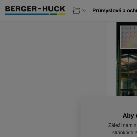
Průmyslové a ochr
Aby 
Záleží nám n
stránkách r