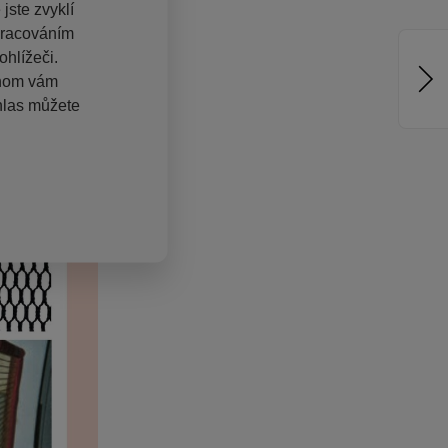
jste zvyklí
pracováním
hlížeči.
chom vám
hlas můžete