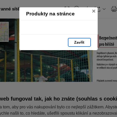
anné sítě: strana 63
×
Produkty na stránce
Zavřít
web fungoval tak, jak ho znáte (souhlas s cook
a tom, aby pro vás nakupování bylo co nejlepší zážitkem. Abyst
ychle našli to, co hledáte, ušetřili spoustu klikání a nezobrazov