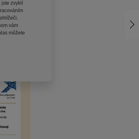
jste zvyklí
pracováním
hlížeči.
chom vám
hlas můžete