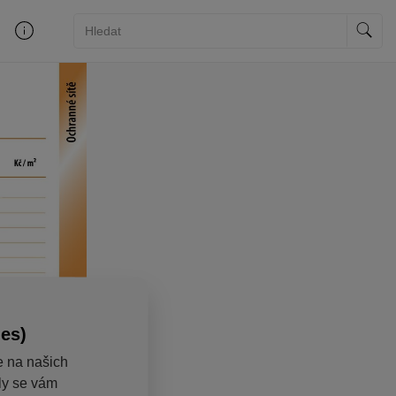
ies)
e na našich
aly se vám