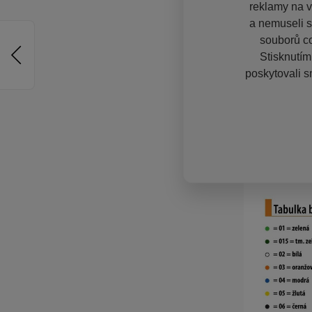
reklamy na vě
a nemuseli s
souborů co
Stisknutím
poskytovali s