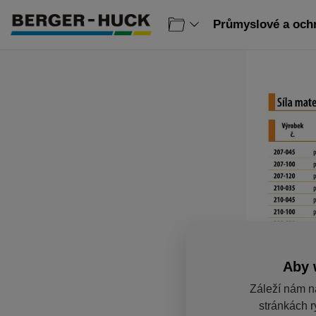
Průmyslové a ochr
Aby 
Záleží nám n
stránkách r