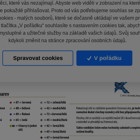
ci, které vás nezajímají. Abyste web viděli v zobrazení na které 
e pokaždé přihlašovat. Proto od vás potřebujeme souhlas se z
okies - malých souborů, které se dočasně ukládají ve vašem pro
 tlačítka „V pořádku“ souhlasíte s nastavením cookies tak, aby
mysluplné a užitečné služby na základě vašich údajů. Svůj sou
kdykoli změnit na stránce zpracování osobních údajů.
Spravovat cookies
V pořádku