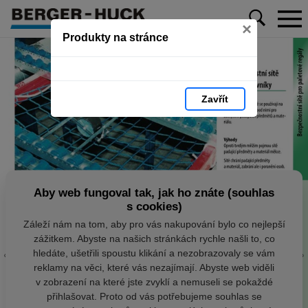
×
Produkty na stránce
Zavřít
Aby web fungoval tak, jak ho znáte (souhlas
s cookies)
Záleží nám na tom, aby pro vás nakupování bylo co nejlepší
zážitkem. Abyste na našich stránkách rychle našli to, co
hledáte, ušetřili spoustu klikání a nezobrazovaly se vám
reklamy na věci, které vás nezajímají. Abyste web viděli
v zobrazení na které jste zvyklí a nemuseli se pokaždé
přihlašovat. Proto od vás potřebujeme souhlas se