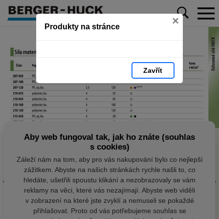
×
Produkty na stránce
Zavřít
Aby web fungoval tak, jak ho znáte (souhlas
s cookies)
Záleží nám na tom, aby pro vás nakupování bylo co nejlepší
zážitkem. Abyste na našich stránkách rychle našli to, co
hledáte, ušetřili spoustu klikání a nezobrazovaly se vám
reklamy na věci, které vás nezajímají. Abyste web viděli
v zobrazení na které jste zvyklí a nemuseli se pokaždé
přihlašovat. Proto od vás potřebujeme souhlas se