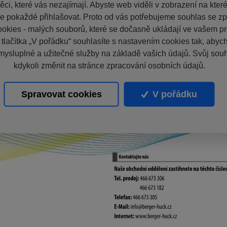
ci, které vás nezajímají. Abyste web viděli v zobrazení na které 
e pokaždé přihlašovat. Proto od vás potřebujeme souhlas se z
okies - malých souborů, které se dočasně ukládají ve vašem pro
 tlačítka „V pořádku“ souhlasíte s nastavením cookies tak, aby
mysluplné a užitečné služby na základě vašich údajů. Svůj sou
kdykoli změnit na stránce zpracování osobních údajů.
Spravovat cookies
V pořádku