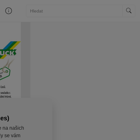
ies)
e na našich
aly se vám