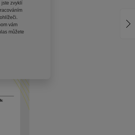
jste zvyklí
pracováním
hlížeči.
chom vám
hlas můžete