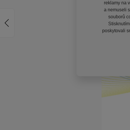
reklamy na vě
a nemuseli s
souborů co
Stisknutím
poskytovali s