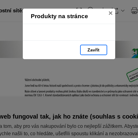
stní sítě: strana 3
×
Produkty na stránce
Zavřít
web fungoval tak, jak ho znáte (souhlas s cook
a tom, aby pro vás nakupování bylo co nejlepší zážitkem. Abyst
ychle našli to, co hledáte, ušetřili spoustu klikání a nezobrazov