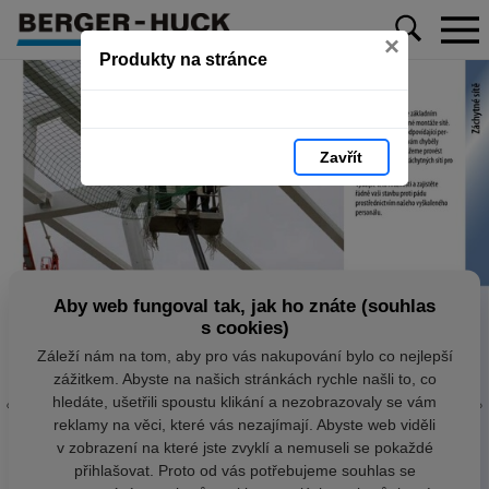
×
Produkty na stránce
Zavřít
Aby web fungoval tak, jak ho znáte (souhlas
s cookies)
Záleží nám na tom, aby pro vás nakupování bylo co nejlepší
zážitkem. Abyste na našich stránkách rychle našli to, co
hledáte, ušetřili spoustu klikání a nezobrazovaly se vám
reklamy na věci, které vás nezajímají. Abyste web viděli
v zobrazení na které jste zvyklí a nemuseli se pokaždé
přihlašovat. Proto od vás potřebujeme souhlas se