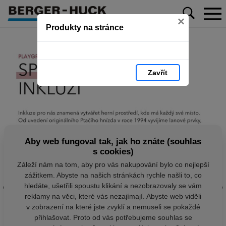
×
Produkty na stránce
Zavřít
Aby web fungoval tak, jak ho znáte (souhlas
s cookies)
Záleží nám na tom, aby pro vás nakupování bylo co nejlepší
zážitkem. Abyste na našich stránkách rychle našli to, co
hledáte, ušetřili spoustu klikání a nezobrazovaly se vám
reklamy na věci, které vás nezajímají. Abyste web viděli
v zobrazení na které jste zvyklí a nemuseli se pokaždé
přihlašovat. Proto od vás potřebujeme souhlas se