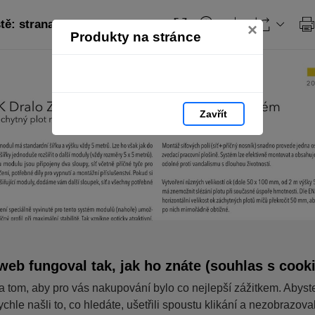
tě: strana 215
Obsah
×
Produkty na stránce
Zavřít
web fungoval tak, jak ho znáte (souhlas s cook
a tom, aby pro vás nakupování bylo co nejlepší zážitkem. Abyst
ychle našli to, co hledáte, ušetřili spoustu klikání a nezobrazov