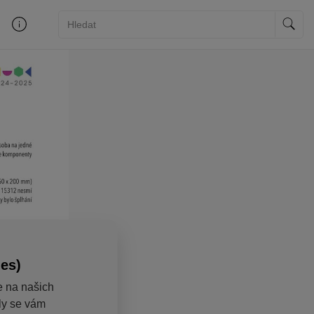
ies)
e na našich
aly se vám