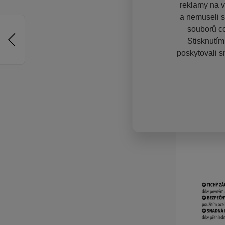
reklamy na vě
a nemuseli s
souborů co
Stisknutím
poskytovali s