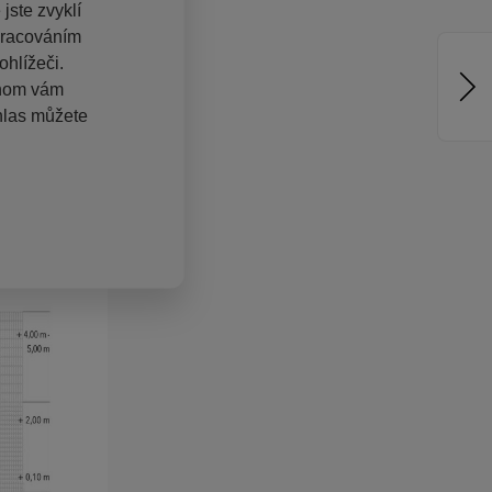
jste zvyklí
pracováním
hlížeči.
chom vám
hlas můžete