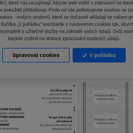
ci, které vás nezajímají. Abyste web viděli v zobrazení na které 
e pokaždé přihlašovat. Proto od vás potřebujeme souhlas se z
okies - malých souborů, které se dočasně ukládají ve vašem pro
 tlačítka „V pořádku“ souhlasíte s nastavením cookies tak, aby
mysluplné a užitečné služby na základě vašich údajů. Svůj sou
kdykoli změnit na stránce zpracování osobních údajů.
Spravovat cookies
V pořádku