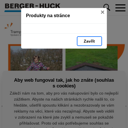
×
Produkty na stránce
Zavřít
Aby web fungoval tak, jak ho znáte (souhlas
s cookies)
Záleží nám na tom, aby pro vás nakupování bylo co nejlepší
zážitkem. Abyste na našich stránkách rychle našli to, co
hledáte, ušetřili spoustu klikání a nezobrazovaly se vám
reklamy na věci, které vás nezajímají. Abyste web viděli
v zobrazení na které jste zvyklí a nemuseli se pokaždé
přihlašovat. Proto od vás potřebujeme souhlas se