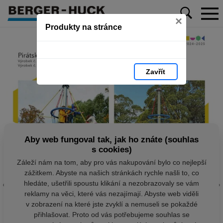
×
Produkty na stránce
Zavřít
Aby web fungoval tak, jak ho znáte (souhlas
s cookies)
Záleží nám na tom, aby pro vás nakupování bylo co nejlepší
zážitkem. Abyste na našich stránkách rychle našli to, co
hledáte, ušetřili spoustu klikání a nezobrazovaly se vám
reklamy na věci, které vás nezajímají. Abyste web viděli
v zobrazení na které jste zvyklí a nemuseli se pokaždé
přihlašovat. Proto od vás potřebujeme souhlas se