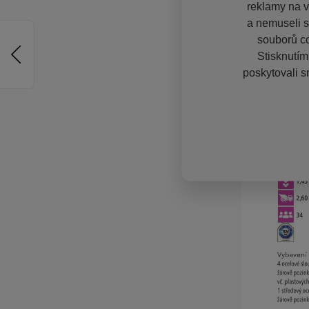
reklamy na vě
a nemuseli s
souborů co
Stisknutím
poskytovali s