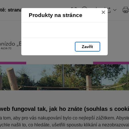
tě: strana 70
Obsah
×
Produkty na stránce
Zavřít
web fungoval tak, jak ho znáte (souhlas s cook
a tom, aby pro vás nakupování bylo co nejlepší zážitkem. Abyst
ychle našli to, co hledáte, ušetřili spoustu klikání a nezobrazov