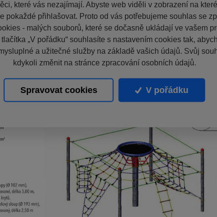
ci, které vás nezajímají. Abyste web viděli v zobrazení na které 
e pokaždé přihlašovat. Proto od vás potřebujeme souhlas se z
okies - malých souborů, které se dočasně ukládají ve vašem pro
 tlačítka „V pořádku“ souhlasíte s nastavením cookies tak, aby
mysluplné a užitečné služby na základě vašich údajů. Svůj sou
kdykoli změnit na stránce zpracování osobních údajů.
Spravovat cookies
V pořádku