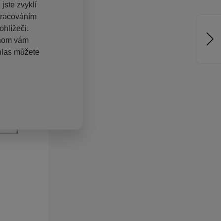
jste zvyklí
pracováním
hlížeči.
chom vám
hlas můžete