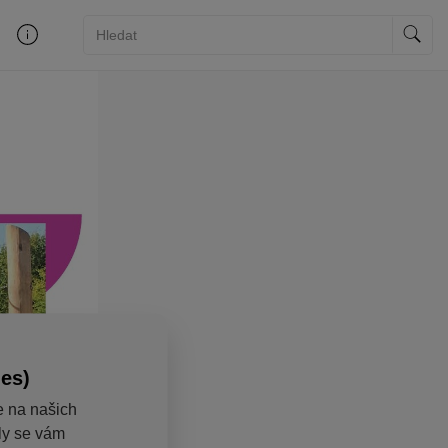
ies)
e na našich
aly se vám