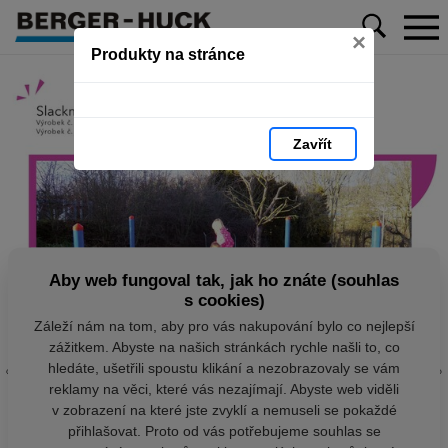
×
Produkty na stránce
Zavřít
Aby web fungoval tak, jak ho znáte (souhlas
s cookies)
Záleží nám na tom, aby pro vás nakupování bylo co nejlepší
zážitkem. Abyste na našich stránkách rychle našli to, co
hledáte, ušetřili spoustu klikání a nezobrazovaly se vám
reklamy na věci, které vás nezajímají. Abyste web viděli
v zobrazení na které jste zvyklí a nemuseli se pokaždé
přihlašovat. Proto od vás potřebujeme souhlas se