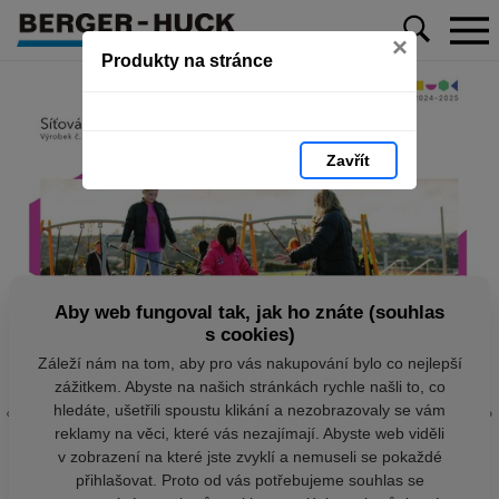
×
Produkty na stránce
Zavřít
Aby web fungoval tak, jak ho znáte (souhlas
s cookies)
Záleží nám na tom, aby pro vás nakupování bylo co nejlepší
zážitkem. Abyste na našich stránkách rychle našli to, co
hledáte, ušetřili spoustu klikání a nezobrazovaly se vám
reklamy na věci, které vás nezajímají. Abyste web viděli
v zobrazení na které jste zvyklí a nemuseli se pokaždé
přihlašovat. Proto od vás potřebujeme souhlas se