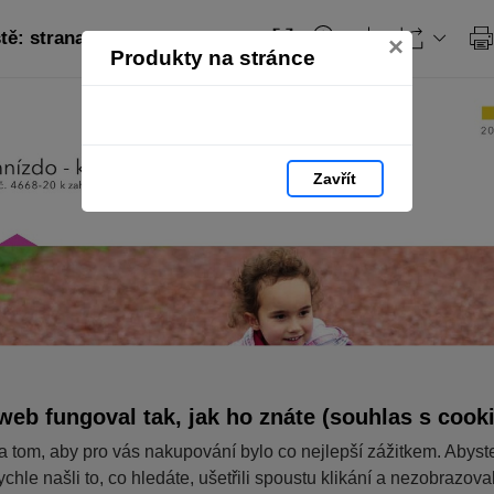
tě: strana 39
Obsah
×
Produkty na stránce
Zavřít
web fungoval tak, jak ho znáte (souhlas s cook
a tom, aby pro vás nakupování bylo co nejlepší zážitkem. Abyst
ychle našli to, co hledáte, ušetřili spoustu klikání a nezobrazov