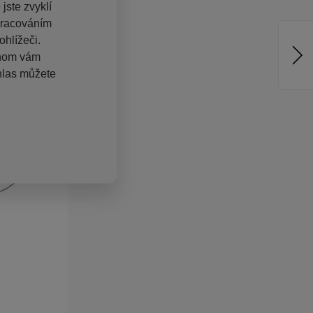
jste zvyklí
pracováním
hlížeči.
chom vám
hlas můžete