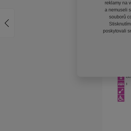
reklamy na vě
a nemuseli s
souborů co
Stisknutím
poskytovali s