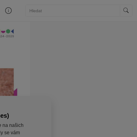
ies)
e na našich
aly se vám