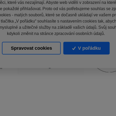
ci, které vás nezajímají. Abyste web viděli v zobrazení na které 
e pokaždé přihlašovat. Proto od vás potřebujeme souhlas se z
okies - malých souborů, které se dočasně ukládají ve vašem pro
 tlačítka „V pořádku“ souhlasíte s nastavením cookies tak, aby
mysluplné a užitečné služby na základě vašich údajů. Svůj sou
kdykoli změnit na stránce zpracování osobních údajů.
Spravovat cookies
V pořádku