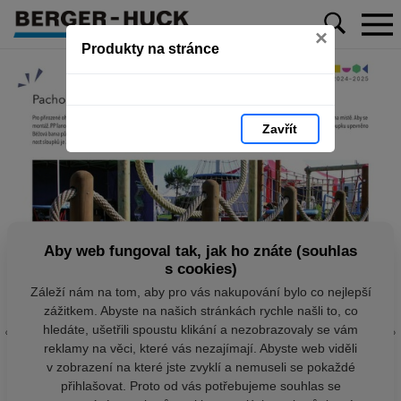
×
Produkty na stránce
Zavřít
Aby web fungoval tak, jak ho znáte (souhlas
s cookies)
Záleží nám na tom, aby pro vás nakupování bylo co nejlepší
zážitkem. Abyste na našich stránkách rychle našli to, co
hledáte, ušetřili spoustu klikání a nezobrazovaly se vám
reklamy na věci, které vás nezajímají. Abyste web viděli
v zobrazení na které jste zvyklí a nemuseli se pokaždé
přihlašovat. Proto od vás potřebujeme souhlas se