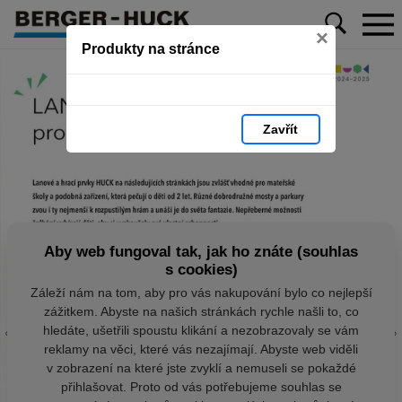
×
Produkty na stránce
Zavřít
Aby web fungoval tak, jak ho znáte (souhlas
s cookies)
Záleží nám na tom, aby pro vás nakupování bylo co nejlepší
zážitkem. Abyste na našich stránkách rychle našli to, co
hledáte, ušetřili spoustu klikání a nezobrazovaly se vám
reklamy na věci, které vás nezajímají. Abyste web viděli
v zobrazení na které jste zvyklí a nemuseli se pokaždé
přihlašovat. Proto od vás potřebujeme souhlas se