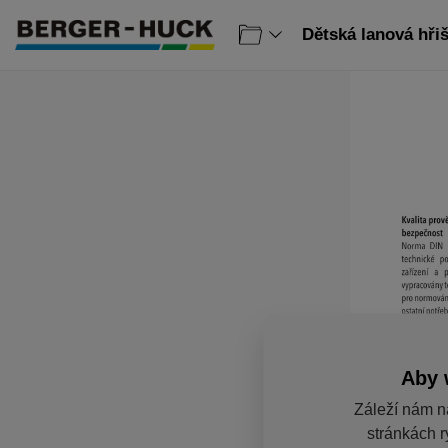
Dětská lanová hřiš
Aby 
Záleží nám n
stránkách r