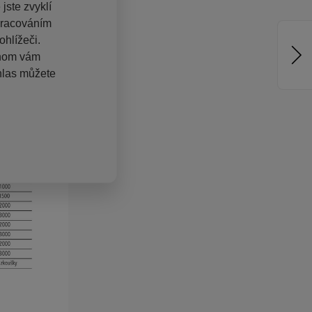
jste zvyklí
pracováním
hlížeči.
chom vám
hlas můžete