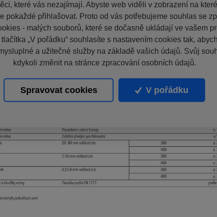
ci, které vás nezajímají. Abyste web viděli v zobrazení na které 
e pokaždé přihlašovat. Proto od vás potřebujeme souhlas se z
okies - malých souborů, které se dočasně ukládají ve vašem pro
 tlačítka „V pořádku“ souhlasíte s nastavením cookies tak, aby
mysluplné a užitečné služby na základě vašich údajů. Svůj sou
kdykoli změnit na stránce zpracování osobních údajů.
Spravovat cookies
V pořádku