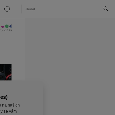
ies)
e na našich
aly se vám