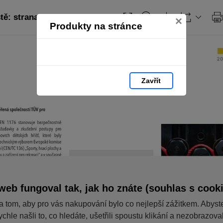
tě: strana 17
Obsah
×
Produkty na stránce
Zavřít
web fungoval tak, jak ho znáte (souhlas s cook
a tom, aby pro vás nakupování bylo co nejlepší zážitkem. Abyst
ychle našli to, co hledáte, ušetřili spoustu klikání a nezobrazov