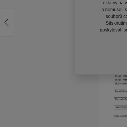
reklamy na vě
a nemuseli s
souborů co
Stisknutím
poskytovali s