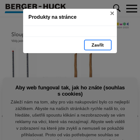
×
Produkty na stránce
Zavřít
Aby web fungoval tak, jak ho znáte (souhlas
s cookies)
Záleží nám na tom, aby pro vás nakupování bylo co nejlepší
zážitkem. Abyste na našich stránkách rychle našli to, co
hledáte, ušetřili spoustu klikání a nezobrazovaly se vám
reklamy na věci, které vás nezajímají. Abyste web viděli
v zobrazení na které jste zvyklí a nemuseli se pokaždé
přihlašovat. Proto od vás potřebujeme souhlas se