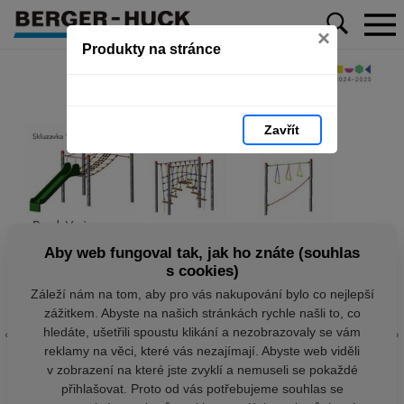
×
Produkty na stránce
Zavřít
Aby web fungoval tak, jak ho znáte (souhlas
s cookies)
Záleží nám na tom, aby pro vás nakupování bylo co nejlepší
zážitkem. Abyste na našich stránkách rychle našli to, co
hledáte, ušetřili spoustu klikání a nezobrazovaly se vám
reklamy na věci, které vás nezajímají. Abyste web viděli
v zobrazení na které jste zvyklí a nemuseli se pokaždé
přihlašovat. Proto od vás potřebujeme souhlas se