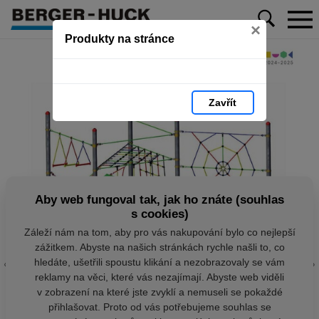
×
Produkty na stránce
Zavřít
Aby web fungoval tak, jak ho znáte (souhlas
s cookies)
Záleží nám na tom, aby pro vás nakupování bylo co nejlepší
zážitkem. Abyste na našich stránkách rychle našli to, co
hledáte, ušetřili spoustu klikání a nezobrazovaly se vám
reklamy na věci, které vás nezajímají. Abyste web viděli
v zobrazení na které jste zvyklí a nemuseli se pokaždé
přihlašovat. Proto od vás potřebujeme souhlas se