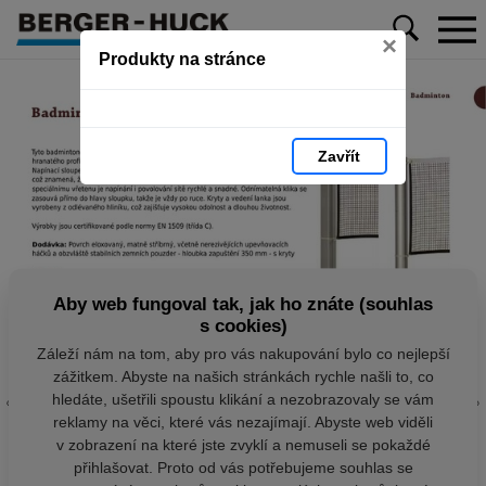
×
Produkty na stránce
Zavřít
Aby web fungoval tak, jak ho znáte (souhlas
s cookies)
Záleží nám na tom, aby pro vás nakupování bylo co nejlepší
zážitkem. Abyste na našich stránkách rychle našli to, co
hledáte, ušetřili spoustu klikání a nezobrazovaly se vám
reklamy na věci, které vás nezajímají. Abyste web viděli
v zobrazení na které jste zvyklí a nemuseli se pokaždé
přihlašovat. Proto od vás potřebujeme souhlas se