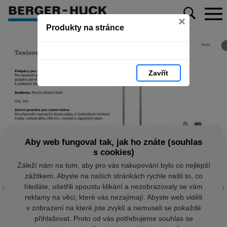
×
Produkty na stránce
Zavřít
Aby web fungoval tak, jak ho znáte (souhlas
s cookies)
Záleží nám na tom, aby pro vás nakupování bylo co nejlepší
zážitkem. Abyste na našich stránkách rychle našli to, co
hledáte, ušetřili spoustu klikání a nezobrazovaly se vám
reklamy na věci, které vás nezajímají. Abyste web viděli
v zobrazení na které jste zvyklí a nemuseli se pokaždé
přihlašovat. Proto od vás potřebujeme souhlas se