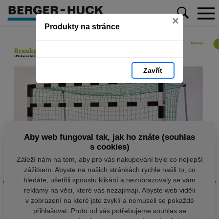
×
Produkty na stránce
Zavřít
Aby web fungoval tak, jak ho znáte (souhlas
s cookies)
Záleží nám na tom, aby pro vás nakupování bylo co nejlepší
zážitkem. Abyste na našich stránkách rychle našli to, co
hledáte, ušetřili spoustu klikání a nezobrazovaly se vám
reklamy na věci, které vás nezajímají. Abyste web viděli
v zobrazení na které jste zvyklí a nemuseli se pokaždé
přihlašovat. Proto od vás potřebujeme souhlas se