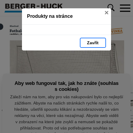
×
Produkty na stránce
Zavřít
Aby web fungoval tak, jak ho znáte (souhlas
s cookies)
Záleží nám na tom, aby pro vás nakupování bylo co nejlepší
zážitkem. Abyste na našich stránkách rychle našli to, co
hledáte, ušetřili spoustu klikání a nezobrazovaly se vám
reklamy na věci, které vás nezajímají. Abyste web viděli
v zobrazení na které jste zvyklí a nemuseli se pokaždé
přihlašovat. Proto od vás potřebujeme souhlas se